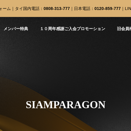
ォーム
｜タイ国内電話：
0808-313-777
｜日本電話：
0120-859-777
｜
LI
メンバー特典
１０周年感謝ご入会プロモーション
旧会員
SIAMPARAGON