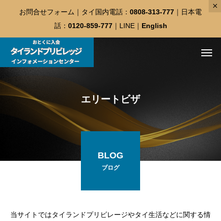
お問合せフォーム
｜タイ国内電話：
0808-313-777
｜日本電
話：
0120-859-777
｜
LINE
｜
English
エリートビザ
BLOG
ブログ
当サイトではタイランドプリビレージやタイ生活などに関する情