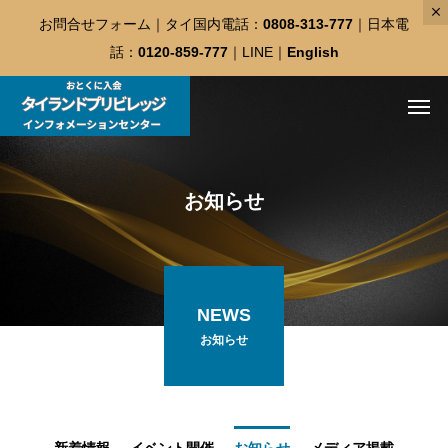
お問合せフォーム
｜タイ国内電話：
0808-313-777
｜日本電
話：
0120-859-777
｜
LINE
｜
English
お知らせ
NEWS
お知らせ