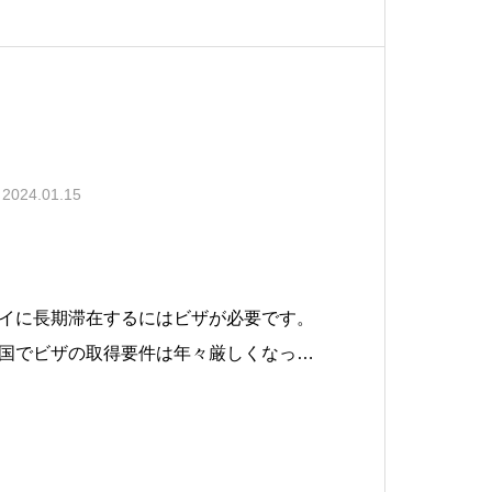
2024.01.15
イに長期滞在するにはビザが必要です。
国でビザの取得要件は年々厳しくなって
なしで何度でも入出国が可能で、入出国
滞在が実現できていた国々でも、最近は
引き起こす不法就労で、自国民の就労の