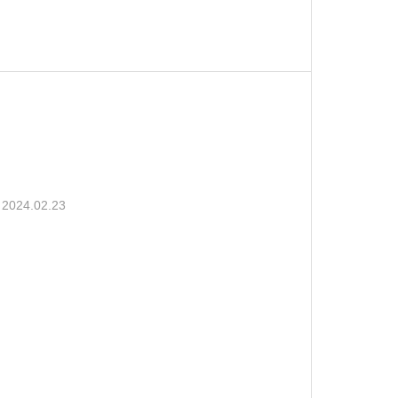
るようですが、申請から審査に3年かか
ものであると言わざるを得ません。そん
2024.02.23