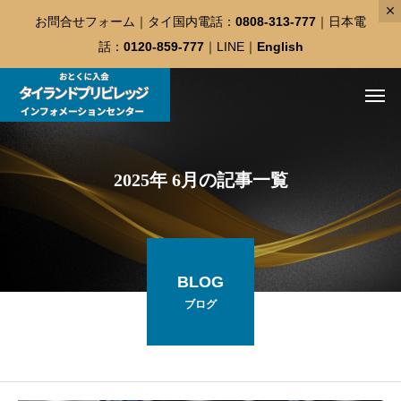
お問合せフォーム
｜タイ国内電話：
0808-313-777
｜日本電
話：
0120-859-777
｜
LINE
｜
English
2025年 6月の記事一覧
BLOG
ブログ